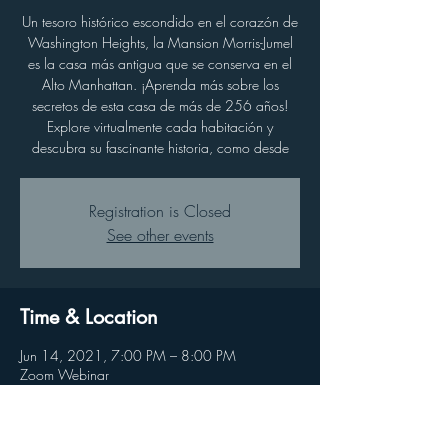
Un tesoro histórico escondido en el corazón de
Washington Heights, la Mansion Morris-Jumel
es la casa más antigua que se conserva en el
Alto Manhattan. ¡Aprenda más sobre los
secretos de esta casa de más de 256 años!
Explore virtualmente cada habitación y
descubra su fascinante historia, como desde
Registration is Closed
See other events
Time & Location
Jun 14, 2021, 7:00 PM – 8:00 PM
Zoom Webinar
About the event